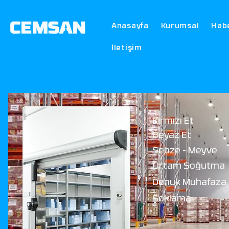
Anasayfa
Kurumsal
Hab
İletişim
Kırmızı Et
Beyaz Et
Sebze - Meyve
Ortam Soğutma
Donuk Muhafaza
Şoklama