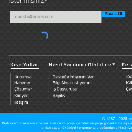
İster misiniz?
Abone Ol
Kısa Yollar
Nasıl Yardımcı Olabiliriz?
Fer
Kurumsal
Desteğe İhtiyacım Var
KV
Haberler
Bilgi Almak İstiyorum
KVK
Çözümler
İş Başvurusu
Çer
Kariyer
Bayilik
İletişim
© 1987 - 2025 ce
Web sitemiz ve içerisinde yer alan çizim-proje içerikleri ve proje görsellerine ilişki
anılan yasa hükümleri korunmakta olduğundan şirketimizde