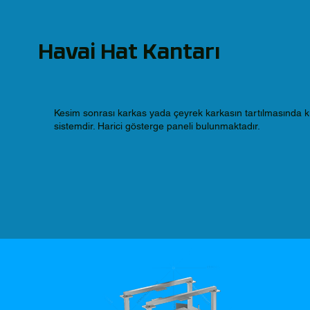
Havai Hat Kantarı
Kesim sonrası karkas yada çeyrek karkasın tartılmasında ku
sistemdir. Harici gösterge paneli bulunmaktadır.