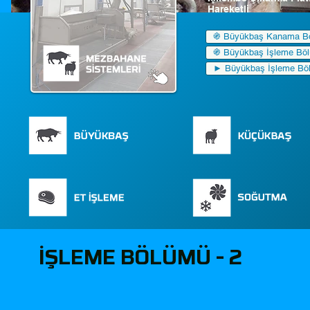
Hareketli
֍ Büyükbaş Kanama B
֍ Büyükbaş İşleme Böl
► Büyükbaş İşleme Böl
İŞLEME BÖLÜMÜ - 2