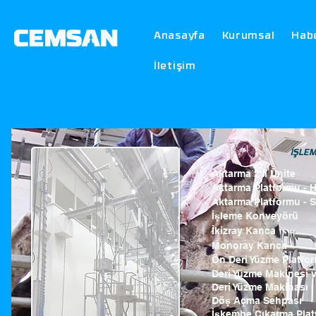
Anasayfa
Kurumsal
Hab
İletişim
İŞLEM
Aktarma 2'li Ünite
Aktarma Platformu - H
Aktarma Platformu - S
İşleme Konveyörü
İkizray Kanca
Monoray Kanca
Ön Deri Yüzme Platfo
Deri Yüzme Makinesi 
Deri Yüzme Makinası
Döş Açma Sehpası
İşkembe Çıkarma Plat