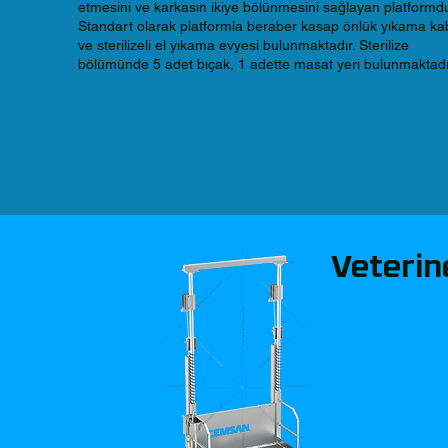
etmesini ve karkasın ikiye bölünmesini sağlayan platformdu
Standart olarak platformla beraber kasap önlük yıkama kab
ve sterilizeli el yıkama evyesi bulunmaktadır. Sterilize
bölümünde 5 adet bıçak, 1 adette masat yeri bulunmaktadı
Veterin