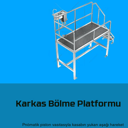
Karkas Bölme Platformu
Pnömatik piston vasıtasıyla kasabın yukarı aşağı hareket