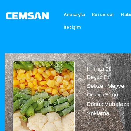
Anasayfa
Kurumsal
Hab
İletişim
Kırmızı Et
Beyaz Et
Sebze - Meyve
Ortam Soğutma
Donuk Muhafaza
Şokla
ma