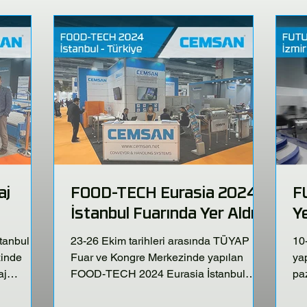
aj
FOOD-TECH Eurasia 2024
F
İstanbul Fuarında Yer Aldık!
Ye
stanbul
23-26 Ekim tarihleri arasında TÜYAP
10
inde
Fuar ve Kongre Merkezinde yapılan
yap
aj
FOOD-TECH 2024 Eurasia İstanbul
pa
fuarında CEMSAN - HANNDER...
202
ilerimizi