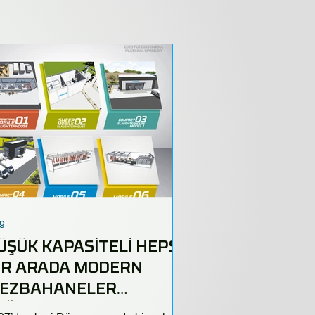
g
ÜŞÜK KAPASİTELİ HEPSİ-
İR ARADA MODERN
EZBAHANELER
OĞALIYOR!