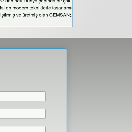
87’den beri Dünya çapında bir çok
isi en modern tekniklerle tasarlamış,
liştirmiş ve üretmiş olan CEMSAN;
fesyonel bilgisine,...