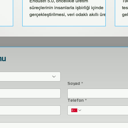
Endüstri 5.0, öncelikle üretim
19
süreçlerinin insanlarla işbirliği içinde
tes
gerçekleştirilmesi, veri odaklı akıllı üretim
ge
sistemlerinin...
pro
mu
Soyad
*
Telefon
*