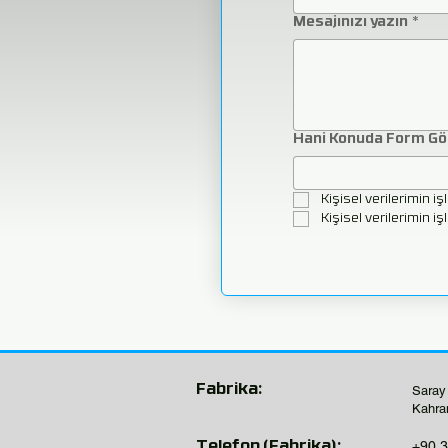
Mesajınızı yazın
*
Hani Konuda Form G
Kişisel verilerimin i
Kişisel verilerimin i
Fabrika:
Saray
Kahra
+90 3
Telefon (Fabrika):