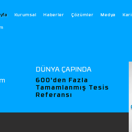
yfa
Kurumsal
Haberler
Çözümler
Medya
Kar
im
DÜNYA ÇAPINDA
im
600'den Fazla
Tamamlanmış Tesis
Referansı