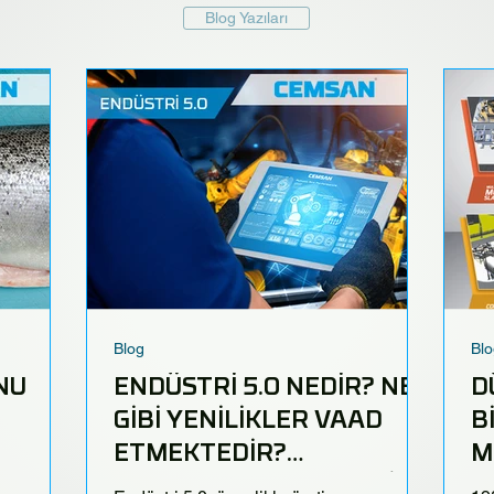
Blog Yazıları
Blog
Blo
NU
ENDÜSTRİ 5.0 NEDİR? NE
D
GİBİ YENİLİKLER VAAD
B
ETMEKTEDİR?
M
AVANTAJLARI NELERDİR?
Ç