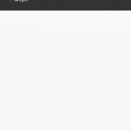
İletişim
© 1987 - 2025 ce
Web sitemiz ve içerisinde yer alan çizim-proje içerikleri ve proje görsellerine ilişki
anılan yasa hükümleri korunmakta olduğundan şirketimizde