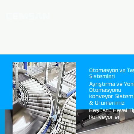
Anasayfa
Kurumsal
Hab
İletişim
Otomasyon ve Ta
Sistemleri
Ayrıştırma ve Yö
Otomasyonu
Konveyör Sisteml
& Ürünlerimiz
Başüstü Havai Ti
Konveyörler