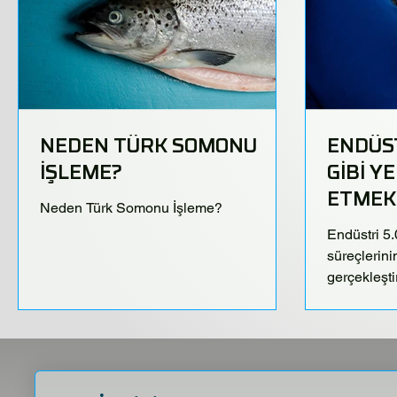
NEDEN TÜRK SOMONU
ENDÜST
İŞLEME?
GİBİ Y
ETMEK
Neden Türk Somonu İşleme?
AVANT
Endüstri 5.
süreçlerinin
gerçekleştir
sistemlerini